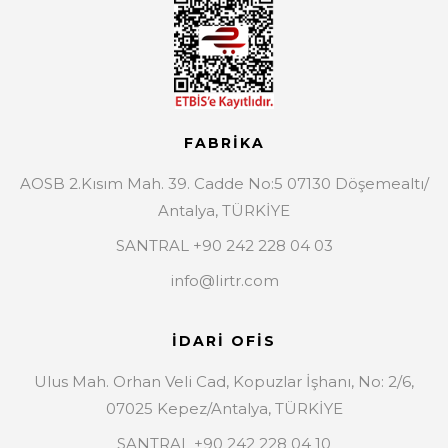
FABRİKA
AOSB 2.Kısım Mah. 39. Cadde No:5 07130 Döşemealtı/
Antalya, TÜRKİYE
SANTRAL +90 242 228 04 03
info@lirtr.com
İDARİ OFİS
Ulus Mah. Orhan Veli Cad, Kopuzlar İşhanı, No: 2/6,
07025 Kepez/Antalya, TÜRKİYE
SANTRAL +90 242 228 04 10