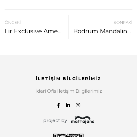
ÖNCEKI
SONRAKI
Lir Exclusive Amenities Ile Konaklamada Tazeliği Ve Zarafeti Yeniden Keşfedin
Bodrum Mandalinası Ferahlığıyla İşletmelerinizde Fark Yaratın - Atelier Rebul
İLETİŞİM BİLGİLERİMİZ
İdari Ofis İletişim Bilgilerimiz
project by