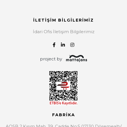
İLETİŞİM BİLGİLERİMİZ
İdari Ofis İletişim Bilgilerimiz
project by
FABRİKA
AOSB 2.Kısım Mah. 39. Cadde No:5 07130 Döşemealtı/