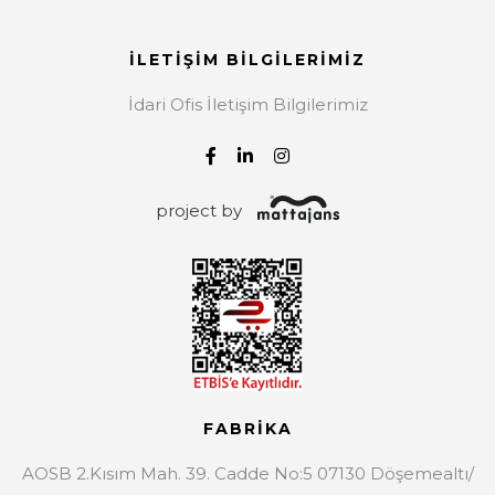
İLETİŞİM BİLGİLERİMİZ
İdari Ofis İletişim Bilgilerimiz
project by
FABRİKA
AOSB 2.Kısım Mah. 39. Cadde No:5 07130 Döşemealtı/