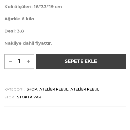
Koli ölçüleri: 18*33*19 cm
Ağırlık: 6 kilo
Desi: 3.8
Nakliye dahil fiyattır.
SEPETE EKLE
KATEGORI :
SHOP
,
ATELIER REBUL
,
ATELIER REBUL
STOK :
STOKTA VAR