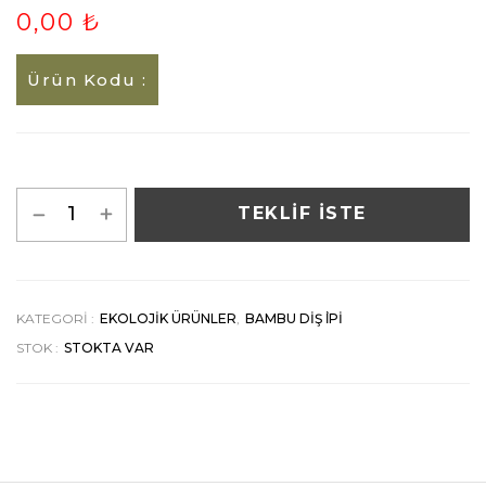
0,00 ₺
Ürün Kodu :
TEKLİF İSTE
KATEGORI :
EKOLOJIK ÜRÜNLER
,
BAMBU DIŞ İPI
STOK :
STOKTA VAR