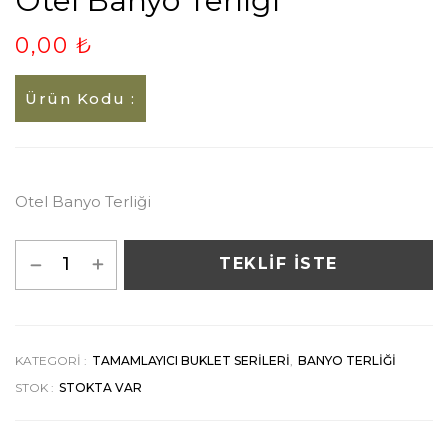
Otel Banyo Terliği
0,00 ₺
Ürün Kodu :
Otel Banyo Terliği
TEKLİF İSTE
KATEGORI :
TAMAMLAYICI BUKLET SERILERI
,
BANYO TERLIĞI
STOK :
STOKTA VAR