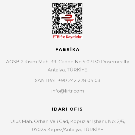
FABRİKA
AOSB 2.Kısım Mah. 39. Cadde No:5 07130 Döşemealtı/
Antalya, TÜRKİYE
SANTRAL +90 242 228 04 03
info@lirtr.com
İDARİ OFİS
Ulus Mah. Orhan Veli Cad, Kopuzlar İşhanı, No: 2/6,
07025 Kepez/Antalya, TÜRKİYE