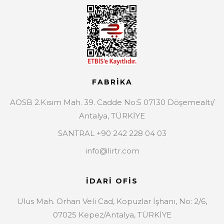
FABRİKA
AOSB 2.Kısım Mah. 39. Cadde No:5 07130 Döşemealtı/
Antalya, TÜRKİYE
SANTRAL +90 242 228 04 03
info@lirtr.com
İDARİ OFİS
Ulus Mah. Orhan Veli Cad, Kopuzlar İşhanı, No: 2/6,
07025 Kepez/Antalya, TÜRKİYE