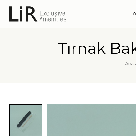
O
Tırnak Bakı
Anas