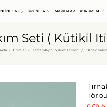
NLİNE SATIŞ
ÜRÜNLER
MARKALAR
KURUMSAL
m Seti ( Kütikil It
ayfa
Ürünler
Tamamlayıcı buklet serileri
Tırnak bakım
Tırnak
Törpü
0,00 ₺