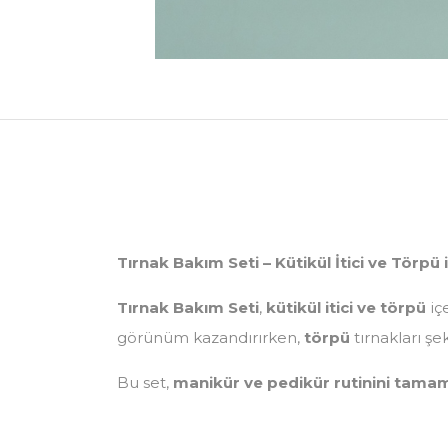
Tırnak Bakım Seti – Kütikül İtici ve Törpü
Tırnak Bakım Seti
,
kütikül itici ve törpü
iç
görünüm kazandırırken,
törpü
tırnakları şe
Bu set,
manikür ve pedikür rutinini tama