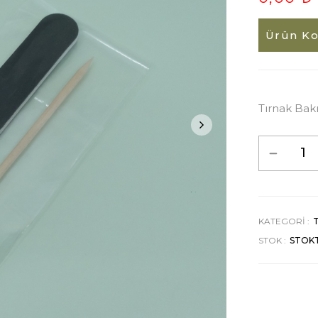
Ürün Ko
Tırnak Bakım
KATEGORI :
T
STOK :
STOK