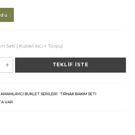
du :
 Seti ( Kütikil itici + Törpü)
TEKLİF İSTE
AMAMLAYICI BUKLET SERILERI
,
TIRNAK BAKIM SETI
TA VAR