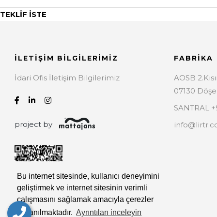
TEKLİF İSTE
İLETİŞİM BİLGİLERİMİZ
FABRİKA
İdari Ofis İletişim Bilgilerimiz
AOSB 2.Kıs
07130 Döşe
SANTRAL +9
project by
info@lirtr.
Bu internet sitesinde, kullanıcı deneyimini
geliştirmek ve internet sitesinin verimli
çalışmasını sağlamak amacıyla çerezler
kullanılmaktadır.
Ayrıntıları inceleyin