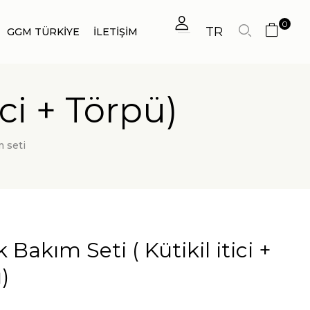
0
TR
GGM TÜRKIYE
İLETİŞİM
ici + Törpü)
 seti
 Bakım Seti ( Kütikil itici +
)