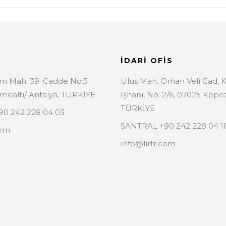
İDARİ OFİS
ım Mah. 39. Cadde No:5
Ulus Mah. Orhan Veli Cad, 
mealtı/ Antalya, TÜRKİYE
İşhanı, No: 2/6, 07025 Kepe
TÜRKİYE
0 242 228 04 03
SANTRAL +90 242 228 04 1
com
info@lirtr.com