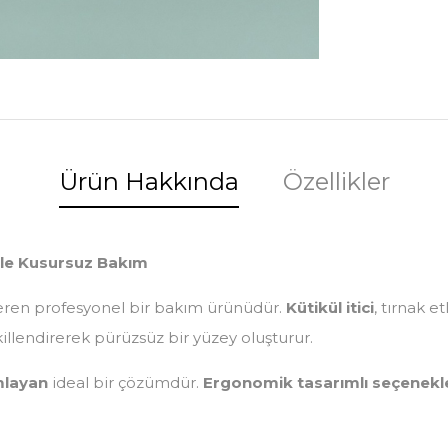
Ürün Hakkında
Özellikler
 ile Kusursuz Bakım
eren profesyonel bir bakım ürünüdür.
Kütikül itici
, tırnak e
killendirerek pürüzsüz bir yüzey oluşturur.
mlayan
ideal bir çözümdür.
Ergonomik tasarımlı seçenekl