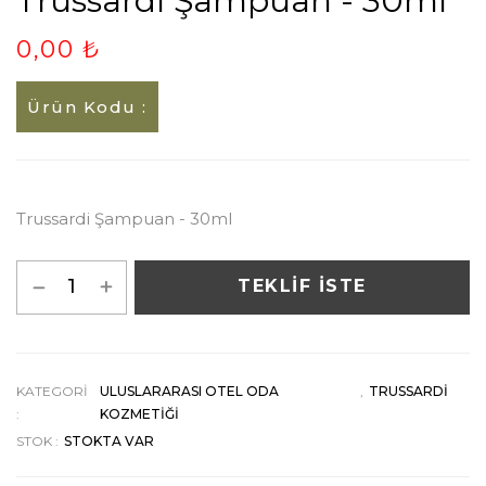
Trussardi Şampuan - 30ml
0,00 ₺
Ürün Kodu :
Trussardi Şampuan - 30ml
TEKLİF İSTE
KATEGORI
ULUSLARARASI OTEL ODA
,
TRUSSARDI
:
KOZMETIĞI
STOK :
STOKTA VAR